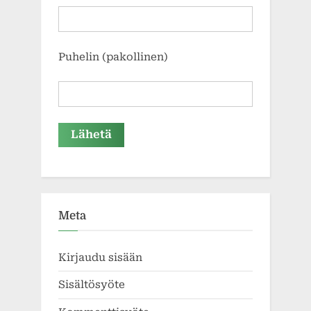
Puhelin (pakollinen)
Meta
Kirjaudu sisään
Sisältösyöte