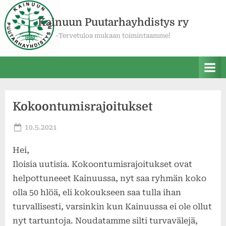
Skip
to
Kainuun Puutarhayhdistys ry
content
-Tervetuloa mukaan toimintaamme!
Kokoontumisrajoitukset
Posted
10.5.2021
By
Asta
on
Väyrynen
Hei,
Iloisia uutisia. Kokoontumisrajoitukset ovat
helpottuneeet Kainuussa, nyt saa ryhmän koko
olla 50 hlöä, eli kokoukseen saa tulla ihan
turvallisesti, varsinkin kun Kainuussa ei ole ollut
nyt tartuntoja. Noudatamme silti turvavälejä,