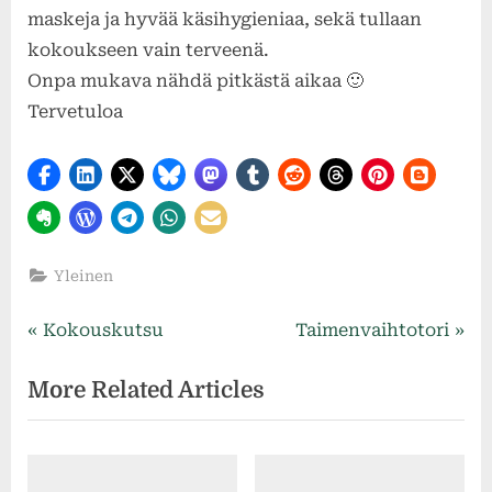
maskeja ja hyvää käsihygieniaa, sekä tullaan
kokoukseen vain terveenä.
Onpa mukava nähdä pitkästä aikaa 🙂
Tervetuloa
Yleinen
Artikkelien
P
N
Kokouskutsu
Taimenvaihtotori
r
e
selaus
More Related Articles
e
x
v
t
i
P
o
o