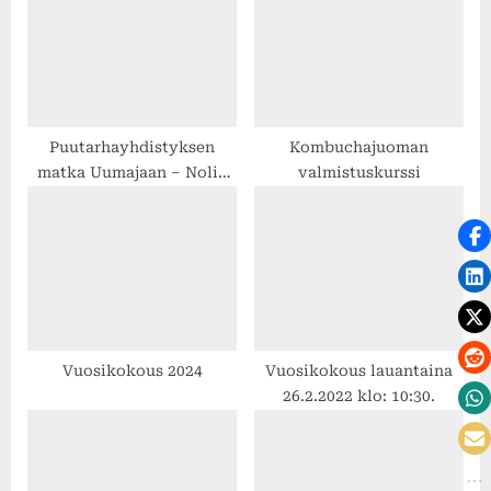
u
s
s
t
P
:
o
s
Puutarhayhdistyksen
Kombuchajuoman
matka Uumajaan – Nolia
valmistuskurssi
t
Trägård-messuille
:
25.-27.4.2025
Vuosikokous 2024
Vuosikokous lauantaina
26.2.2022 klo: 10:30.