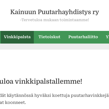
Kainuun Puutarhayhdistys ry
-Tervetuloa mukaan toimintaamme!
Vinkkipalsta
Tietoiskut
Puutarhaliitto
Y
uloa vinkkipalstallemme!
dät käytännössä hyväksi koettuja puutarhavinkkejä 
at koonneet.