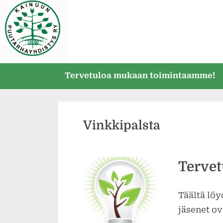
Skip
to
content
Tervetuloa mukaan toimintaamme!
Vinkkipalsta
Tervet
Täältä löy
jäsenet ov