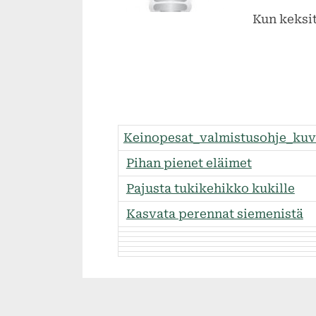
Kun keksit
Keinopesat_valmistusohje_kuv
Pihan pienet eläimet
Pajusta tukikehikko kukille
Kasvata perennat siemenistä