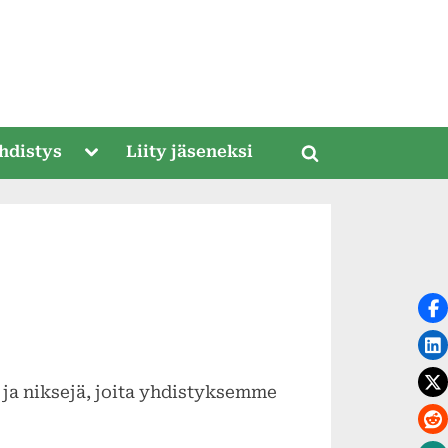
Toggle
hdistys
Liity jäseneksi
Toggle
sub-
menu
search
form
ja niksejä, joita yhdistyksemme