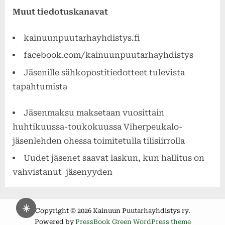
Muut tiedotuskanavat
kainuunpuutarhayhdistys.fi
facebook.com/kainuunpuutarhayhdistys
Jäsenille sähkopostitiedotteet tulevista
tapahtumista
Jäsenmaksu maksetaan vuosittain
huhtikuussa-toukokuussa Viherpeukalo-
jäsenlehden ohessa toimitetulla tilisiirrolla
Uudet jäsenet saavat laskun, kun hallitus on
vahvistanut jäsenyyden
☀️
Copyright © 2026 Kainuun Puutarhayhdistys ry.
Powered by
PressBook Green WordPress theme