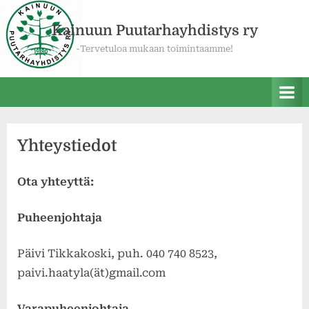
Skip
to
Kainuun Puutarhayhdistys ry
content
-Tervetuloa mukaan toimintaamme!
Yhteystiedot
Ota yhteyttä:
Puheenjohtaja
Päivi Tikkakoski, puh. 040 740 8523,
paivi.haatyla(ät)gmail.com
Varapuheenjohtaja