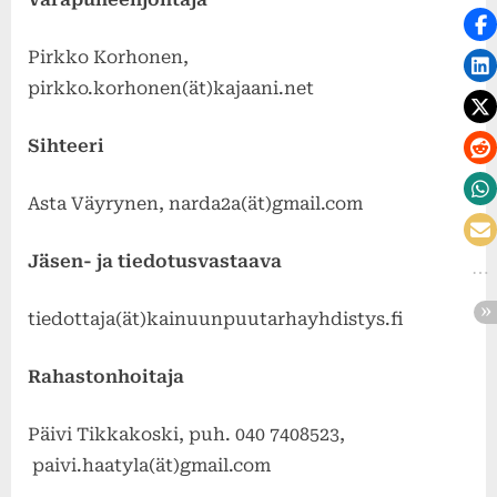
Pirkko Korhonen,
pirkko.korhonen(ät)kajaani.net
Sihteeri
Asta Väyrynen, narda2a(ät)gmail.com
Jäsen- ja tiedotusvastaava
tiedottaja(ät)kainuunpuutarhayhdistys.fi
Rahastonhoitaja
Päivi Tikkakoski, puh. 040 7408523,
paivi.haatyla(ät)gmail.com