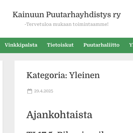
Kainuun Puutarhayhdistys ry
-Tervetuloa mukaan toimintaamme!
Vinkkipalsta
Tietoiskut
Puutarhaliitto
Y
Kategoria:
Yleinen
Posted
29.4.2025
By
Paivi
on
Tikkakoski
Ajankohtaista