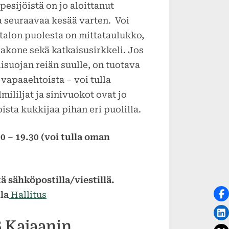
pesijöistä on jo aloittanut
 seuraavaa kesää varten. Voi
talon puolesta on mittataulukko,
rakone sekä katkaisusirkkeli. Jos
lisuojan reiän suulle, on tuotava
 vapaaehtoista – voi tulla
mililjat ja sinivuokot ovat jo
sta kukkijaa pihan eri puolilla.
0 – 19.30 (voi tulla oman
ä sähköpostilla/viestillä.
la
Hallitus
6 Kajaanin