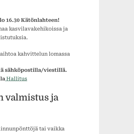
Klo 16.30 Kätönlahteen!
maa kasvilavakehikoissa ja
istutuksia.
vaihtoa kahvittelun lomassa
ä sähköpostilla/viestillä.
la
Hallitus
n valmistus ja
innunpönttöjä tai vaikka