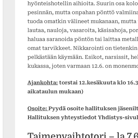
hyönteishotellin aihioita. Suurin osa kolo
pesinnän, mutta onpahan pönttö valmiina
tuoda omatkin välineet mukanaan, mutta 
lautaa, nauloja, vasaroita, käsisahoja, po
haluaa saranoida pöntön tai laittaa metal
omat tarvikkeet. Nikkarointi on tietenkin
pelkästään käymään. Esikot, narsissit, hel
kukassa, joten varmaan 12.6. on monenmoi
Ajankohta:
torstai 12.kesäkuuta klo 16.3
aikataulun mukaan)
Osoite:
Pyydä osoite hallituksen jäsenilt
Hallituksen yhteystiedot Yhdistys-sivul
Taimenvaihtotori – la 7.