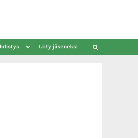
Toggle
hdistys
Liity jäseneksi
Toggle
sub-
menu
search
form