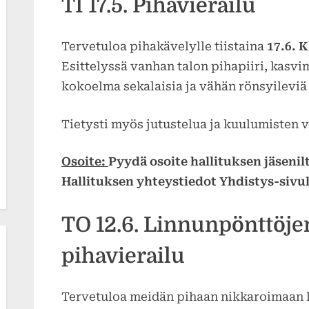
TI 17.5. Pihavierailu
Tervetuloa pihakävelylle tiistaina
17.6. 
Esittelyssä vanhan talon pihapiiri, kasvi
kokoelma sekalaisia ja vähän rönsyileviä 
Tietysti myös jutustelua ja kuulumisten 
Osoite:
Pyydä osoite hallituksen jäsenilt
Hallituksen yhteystiedot Yhdistys-sivul
TO 12.6. Linnunpönttöje
pihavierailu
Tervetuloa meidän pihaan nikkaroimaan l