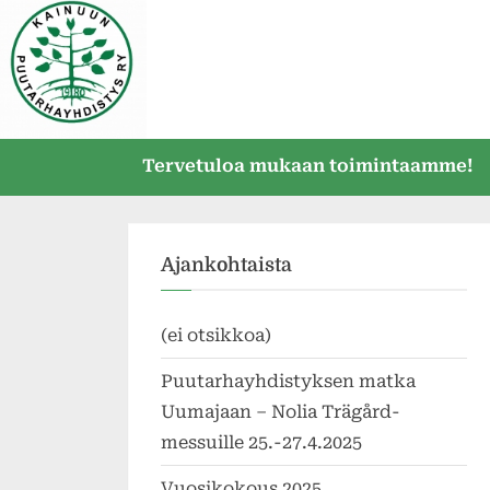
Skip
to
content
Tervetuloa mukaan toimintaamme!
Ajankohtaista
(ei otsikkoa)
Puutarhayhdistyksen matka
Uumajaan – Nolia Trägård-
messuille 25.-27.4.2025
Vuosikokous 2025