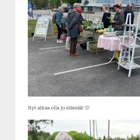
Nyt alkaa olla jo elämää! 🙂