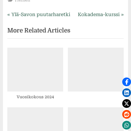
Artikkelien
P
N
Ylä-Savon puutarharetki
Kokadema-kurssi
r
e
selaus
More Related Articles
e
x
v
t
i
P
o
o
u
s
s
t
P
:
o
s
Vuosikokous 2024
t
: